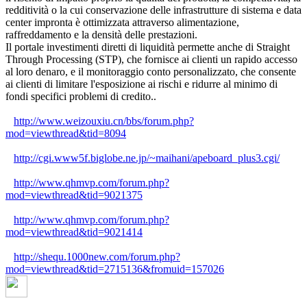
redditività o la cui conservazione delle infrastrutture di sistema e data
center impronta è ottimizzata attraverso alimentazione,
raffreddamento e la densità delle prestazioni.
Il portale investimenti diretti di liquidità permette anche di Straight
Through Processing (STP), che fornisce ai clienti un rapido accesso
al loro denaro, e il monitoraggio conto personalizzato, che consente
ai clienti di limitare l'esposizione ai rischi e ridurre al minimo di
fondi specifici problemi di credito..
http://www.weizouxiu.cn/bbs/forum.php?
mod=viewthread&tid=8094
http://cgi.www5f.biglobe.ne.jp/~maihani/apeboard_plus3.cgi/
http://www.qhmvp.com/forum.php?
mod=viewthread&tid=9021375
http://www.qhmvp.com/forum.php?
mod=viewthread&tid=9021414
http://shequ.1000new.com/forum.php?
mod=viewthread&tid=2715136&fromuid=157026