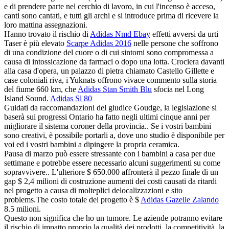
e di prendere parte nel cerchio di lavoro, in cui l'incenso è acceso,
canti sono cantati, e tutti gli archi e si introduce prima di ricevere la
loro mattina assegnazioni.
Hanno trovato il rischio di
Adidas Nmd Ebay
effetti avversi da urti
Taser è più elevato
Scarpe Adidas 2016
nelle persone che soffrono
di una condizione del cuore o di cui sintomi sono compromessa a
causa di intossicazione da farmaci o dopo una lotta. Crociera davanti
alla casa d'opera, un palazzo di pietra chiamato Castello Gillette e
case coloniali riva, i Yuknats offrono vivace commento sulla storia
del fiume 660 km, che
Adidas Stan Smith Blu
sfocia nel Long
Island Sound.
Adidas Sl 80
Guidati da raccomandazioni del giudice Goudge, la legislazione si
baserà sui progressi Ontario ha fatto negli ultimi cinque anni per
migliorare il sistema coroner della provincia.. Se i vostri bambini
sono creativi, è possibile portarli a, dove uno studio è disponibile per
voi ed i vostri bambini a dipingere la propria ceramica.
Pausa di marzo può essere stressante con i bambini a casa per due
settimane e potrebbe essere necessario alcuni suggerimenti su come
sopravvivere.. L'ulteriore $ 650.000 affronterà il pezzo finale di un
gap $ 2,4 milioni di costruzione aumenti dei costi causati da ritardi
nel progetto a causa di molteplici delocalizzazioni e sito
problems.The costo totale del progetto è $
Adidas Gazelle Zalando
8.5 milioni.
Questo non significa che ho un tumore. Le aziende potranno evitare
il rischio di impatto proprio la qualità dei prodotti, la competitività, la