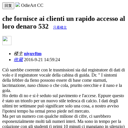
OdieArt CC
回复
che fornisce ai clienti un rapido accesso al
loro denaro 532
只看楼主
楼主
niyuvftm
收藏
2016-9-21 14:59:24
Ciò sarebbe coerente con le trasmissioni sia dal registratore di dati di
volo e il registratore vocale della cabina di guida. Dr. '' I sintomi
della febbre da fieno possono essere di base come starnuti,
lacrimazione, naso chiuso o che cola, prurito orecchie e il naso e la
gola.
Ho detto di no e si è seduto sul pavimento e l'accese. Eppure questo
è stato un trionfo per un nuovo stile tedesca di calcio. I dati degli
ultimi tre settimane può significare solo una cosa, a nostro avviso
l'ipotesi tempo ha ormai preso piede nel mercato.
Ma per un numero con qualche milione di cifre, ci sarebbero
esponenzialmente molti tali numeri interi. Ma sono in tempo per la
colazione con gli studenti (i primi 10 minuti ci mangiano in silenzio)