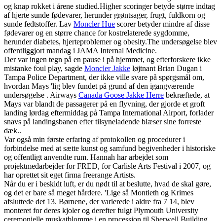
og knap rokket i årene studied.Higher scoringer betyde større indtag
af hjerte sunde fødevarer, herunder grøntsager, frugt, fuldkorn og
sunde fedtstoffer. Lav
Moncler Hue
scorer betyder mindre af disse
fødevarer og en større chance for kostrelaterede sygdomme,
herunder diabetes, hjerteproblemer og obesity.The undersøgelse blev
offentliggjort mandag i JAMA Internal Medicine.
Der var ingen tegn på en pause i på hjemmet, og efterforskere ikke
mistanke foul play, sagde
Moncler Jakke
løjtnant Brian Dugan i
Tampa Police Department, der ikke ville svare på spørgsmål om,
hvordan Mays 'lig blev fundet på grund af den igangværende
undersøgelse . Airways
Canada Goose Jakke Herre
bekræftede, at
Mays var blandt de passagerer på en flyvning, der gjorde et groft
landing lørdag eftermiddag på Tampa International Airport, forlader
snavs på landingsbanen efter tilsyneladende blæser sine forreste
dæk..
Var også min første erfaring af protokollen og procedurer i
forbindelse med at sætte kunst og samfund begivenheder i historiske
og offentligt anvendte rum. Hannah har arbejdet som
projektmedarbejder for FRED, for Carlisle Arts Festival i 2007, og
har oprettet sit eget firma freerange Artists.
Når du er i beskidt luft, er du nødt til at beslutte, hvad de skal gøre,
og det er bare så meget hårdere. 'Lige så Montieth og Krimes
afsluttede det 13. Børnene, der varierede i aldre fra 7 14, blev
monteret for deres kjoler og derefter fulgt Plymouth University
ceremonielle muskatblomme i en procession til Sherwell Building.