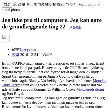
多轴飞行器与多轴空拍摄影讨论区 | Multirotor and
回复
aerial photo
Jeg ikke pro til computere. Jeg kan gøre
de grundlæggende ting 22
只看楼主
楼主
bieryckm
收藏
2016-12-24 11:34:03
En fin d'APRS midi (samedi), sa pression et ses signes vitaux taient
bons. Je ne lui ai pas parl. Blaney udnyttede Cliff Brians ulykke og
steg fra tredje til første i det ene hjørne for at fange den 25 skødet
Sprint Car sæsonåbningen på Juniata County oval.was hårdt
væddeløb, sagde Blaney. Var heldige fyre havde problemer
Moncler
Jakke Herre
foran os, og vores bil fik bedre jo mere brændstof var
ude af it.always cool kommer til Williams Grove
Monclerudsalg.nu
og Port Royal.
Jeg ikke pro til computere. Jeg kan gøre de grundlæggende ting, jeg
kan bygge en, teste det osv, men på ingen måde er jeg en pro.
Resultaterne for lav indkomst voksne var lavere end gennemsnittet