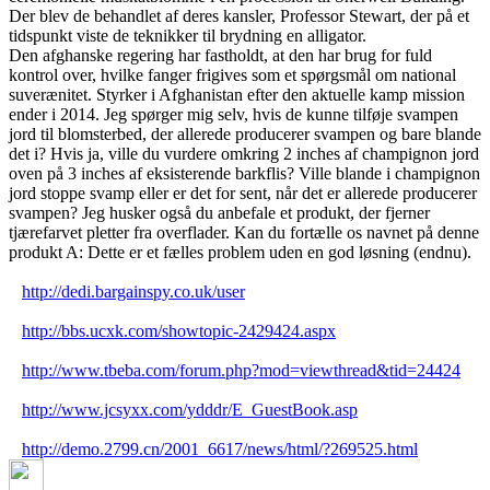
Der blev de behandlet af deres kansler, Professor Stewart, der på et
tidspunkt viste de teknikker til brydning en alligator.
Den afghanske regering har fastholdt, at den har brug for fuld
kontrol over, hvilke fanger frigives som et spørgsmål om national
suverænitet. Styrker i Afghanistan efter den aktuelle kamp mission
ender i 2014. Jeg spørger mig selv, hvis de kunne tilføje svampen
jord til blomsterbed, der allerede producerer svampen og bare blande
det i? Hvis ja, ville du vurdere omkring 2 inches af champignon jord
oven på 3 inches af eksisterende barkflis? Ville blande i champignon
jord stoppe svamp eller er det for sent, når det er allerede producerer
svampen? Jeg husker også du anbefale et produkt, der fjerner
tjærefarvet pletter fra overflader. Kan du fortælle os navnet på denne
produkt A: Dette er et fælles problem uden en god løsning (endnu).
http://dedi.bargainspy.co.uk/user
http://bbs.ucxk.com/showtopic-2429424.aspx
http://www.tbeba.com/forum.php?mod=viewthread&tid=24424
http://www.jcsyxx.com/ydddr/E_GuestBook.asp
http://demo.2799.cn/2001_6617/news/html/?269525.html