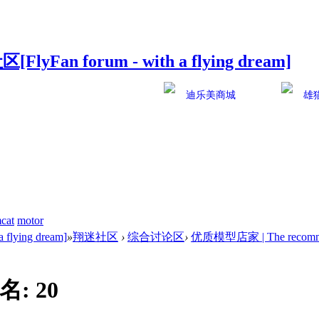
迪乐美商城
雄
cat
motor
ying dream]
»
翔迷社区
›
综合讨论区
›
优质模型店家 | The recommen
名:
20