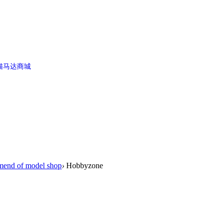
猫马达商城
d of model shop
›
Hobbyzone