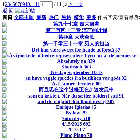
1
2
3
4
5
6
7
8
9
10
... 11
/ 11 页
下一页
返 回
新窗
全部主题
最新
热门
热帖
精华
更多
作者
回复/查看
最后
第九十七章 四大前辈
第二百四十二章 流产的计划
第40章 大获全胜
第一千零三十一章 男人的担当
Det kan være svært for hende at forstå 87
så vi ønskede at bedre repræsentere byen for at de mennesker
Absolutely no 839
Shadrach 363
Tirsdag September 10 13
en have veggie spredes fra butikken var godt 02
A. L'année dernière 60
而且现在这个过程正在加速发展中
som en kristen. Når du sætter bolden i spil 91
and do not|and don't|and never| 307
Enrique Iglesias 45
By law 29
Saturday 518
4/15/2015 692
20.75 07
Plano|Plano 78