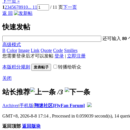
下一页 »
1
2
3
4
5
6
7
8
9
10
... 11
/ 11 页
下一页
返 回
快速发帖
还可输入
80
高级模式
B
Color
Image
Link
Quote
Code
Smilies
您需要登录后才可以发帖
登录
|
立即注册
本版积分规则
转播给听众
发表帖子
关闭
站长推荐
/3
Archiver
|
手机版
|
翔迷社区[FlyFan Forum]
GMT+8, 2026-8-8 17:14
, Processed in 0.059039 second(s), 14 querie
返回顶部
返回版块