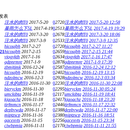
发表
注水的肉T0
2017-5-20
0
2720
注水的肉T0
2017-5-20 12:58
暴雨怎么下5L
2017-4-19
0
2513
暴雨怎么下5L
2017-4-19 19:29
注水的肉T0
2017-3-20
0
2678
注水的肉T0
2017-3-20 18:06
注水的肉T0
2017-3-9
0
2533
注水的肉T0
2017-3-9 12:35
hicoujbh
2017-2-27
0
2720
hicoujbh
2017-2-27 11:27
 21
hicoujbh
2017-2-15
0
2659
hicoujbh
2017-2-15 21:44
viogykth
2017-1-16
0
2634
viogykth
2017-1-16 17:47
gdpnrmre
2017-1-9
0
2878
gdpnrmre
2017-1-9 17:39
zbmjtimk
2016-12-24
0
2587
zbmjtimk
2016-12-24 12:12
hicoujbh
2016-12-19
0
2402
hicoujbh
2016-12-19 13:15
ndzolmcw
2016-12-3
0
2928
ndzolmcw
2016-12-3 03:34
注水的肉T0
2016-11-30
0
2230
注水的肉T0
2016-11-30 22:08
bieryckm
2016-11-30
0
2295
bieryckm
2016-11-30 05:24
umckibtq
2016-11-19
0
2117
umckibtq
2016-11-19 18:41
kjaoachz
2016-11-18
0
2417
kjaoachz
2016-11-18 23:20
tirfmmcn
2016-11-17
0
2446
tirfmmcn
2016-11-17 22:32
depbvwda
2016-11-17
0
2388
depbvwda
2016-11-17 22:00
miptzscp
2016-11-16
0
2380
miptzscp
2016-11-16 18:51
gqcexvts
2016-11-15
0
2256
gqcexvts
2016-11-15 23:34
ciwbpmia
2016-11-11
0
2170
ciwbpmia
2016-11-11 21:55