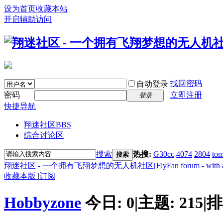
设为首页
收藏本站
开启辅助访问
找回密码
自动登录
密码
立即注册
登录
快捷导航
翔迷社区
BBS
综合讨论区
搜索
热搜:
G30cc
4074
2804
tom
搜索
翔迷社区 - 一个拥有飞翔梦想的无人机社区[FlyFan forum - with a fl
收藏本版
|
订阅
Hobbyzone
今日:
0
|
主题:
215
|
排