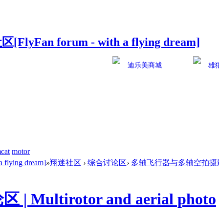
迪乐美商城
雄
cat
motor
ying dream]
»
翔迷社区
›
综合讨论区
›
多轴飞行器与多轴空拍摄影讨论区 | M
irotor and aerial photo