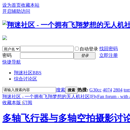
设为首页
收藏本站
开启辅助访问
找回密码
自动登录
密码
立即注册
登录
快捷导航
翔迷社区
BBS
综合讨论区
搜索
热搜:
G30cc
4074
2804
tom
搜索
翔迷社区 - 一个拥有飞翔梦想的无人机社区[FlyFan forum - with a fl
收藏本版
|
订阅
多轴飞行器与多轴空拍摄影讨论区 | Mult