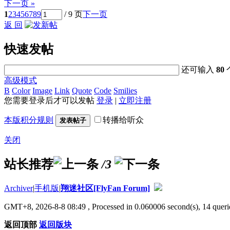
下一页 »
1
2
3
4
5
6
7
8
9
/ 9 页
下一页
返 回
快速发帖
还可输入
80
高级模式
B
Color
Image
Link
Quote
Code
Smilies
您需要登录后才可以发帖
登录
|
立即注册
本版积分规则
转播给听众
发表帖子
关闭
站长推荐
/3
Archiver
|
手机版
|
翔迷社区[FlyFan Forum]
GMT+8, 2026-8-8 08:49
, Processed in 0.060006 second(s), 14 querie
返回顶部
返回版块