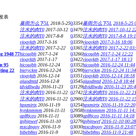
发表
暴雨怎么下5L
2018-5-25
0
3354
暴雨怎么下5L
2018-5-25 
注水的肉T0
2017-10-12
0
3479
注水的肉T0
2017-10-12 2
注水的肉T0
2017-8-8
0
3592
注水的肉T0
2017-8-8 19:
viogykth
2017-3-16
0
3359
viogykth
2017-3-16 18:06
注水的肉T0
2017-2-22
0
3365
注水的肉T0
2017-2-22 03
og 1948 77
hicoujbh
2017-1-24
0
3266
hicoujbh
2017-1-24 12:22
viogykth
2017-1-17
0
3422
viogykth
2017-1-17 18:13
n 95
hicoujbh
2016-12-24
0
3352
hicoujbh
2016-12-24 11:44
ting 22
bieryckm
2016-12-24
0
3299
bieryckm
2016-12-24 11:34
viogykth
2016-12-14
0
3351
viogykth
2016-12-14 18:18
giuodmtd
2016-12-8
0
3545
giuodmtd
2016-12-8 18:44
tdvidliwdu
2016-11-23
0
3129
tdvidliwdu
2016-11-23 20:
注水的肉T0
2016-11-22
0
2742
注水的肉T0
2016-11-22 2
注水的肉T0
2016-11-22
0
2900
注水的肉T0
2016-11-22 1
hpxmirtx
2016-11-19
0
3254
hpxmirtx
2016-11-19 22:20
hynknmmm
2016-11-11
0
2958
hynknmmm
2016-11-11 14
qplftjceo
2016-11-11
0
3089
qplftjceo
2016-11-11 14:18
ipjhjnwef
2016-11-10
0
3279
ipjhjnwef
2016-11-10 00:28
mxcdngoy
2016-11-9
0
3030
mxcdngoy
2016-11-9 23:07
bibebfms
2016-11-9
0
3012
bibebfms
2016-11-9 21:48